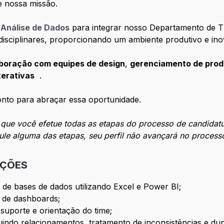
e nossa missão.
Análise de Dados
para integrar nosso Departamento de T
disciplinares, proporcionando um ambiente produtivo e ino
boração com equipes de design
,
gerenciamento de prod
terativas
.
nto para abraçar essa oportunidade.
que você efetue todas as etapas do processo de candidatu
ule alguma das etapas, seu perfil não avançará no processo
IÇÕES
 de bases de dados utilizando Excel e Power BI;
 de dashboards;
suporte e orientação do time;
indo relacionamentos, tratamento de inconsistências e dup