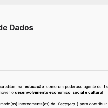
 de Dados
acreditam na
educação
como um poderoso agente de
t
mover o
desenvolvimento econômico, social e cultural
.
amado(as) internamente(as) de
Pecegers
) para contribuir