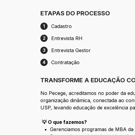
ETAPAS DO PROCESSO
Cadastro
1
Etapa 1: Cadastro
Entrevista RH
2
Etapa 2: Entrevista RH
Entrevista Gestor
3
Etapa 3: Entrevista Gestor
Contratação
4
Etapa 4: Contratação
TRANSFORME A EDUCAÇÃO CO
No Pecege, acreditamos no poder da edu
organização dinâmica, conectada ao conh
USP, levando educação de excelência par
💡 O que fazemos?
Gerenciamos programas de MBA da 